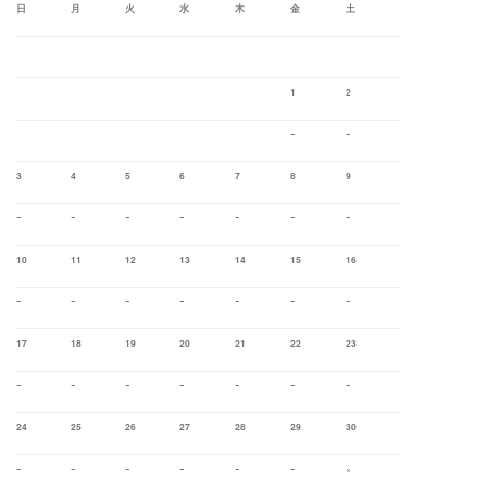
日
月
火
水
木
金
土
1
2
ｰ
ｰ
3
4
5
6
7
8
9
ｰ
ｰ
ｰ
ｰ
ｰ
ｰ
ｰ
10
11
12
13
14
15
16
ｰ
ｰ
ｰ
ｰ
ｰ
ｰ
ｰ
17
18
19
20
21
22
23
ｰ
ｰ
ｰ
ｰ
ｰ
ｰ
ｰ
24
25
26
27
28
29
30
ｰ
ｰ
ｰ
ｰ
ｰ
ｰ
×