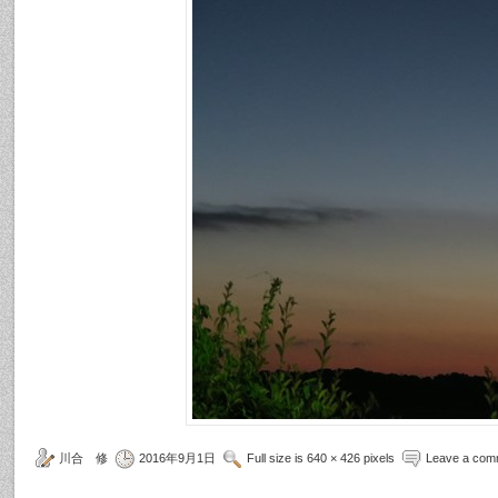
川合 修
2016年9月1日
Full size is 640 × 426 pixels
Leave a com