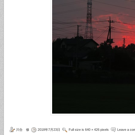
川合 修
2018年7月23日
Full size is 640 × 426 pixels
Leave a co