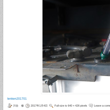
tenken201701
川合 修
2017年1月4日
Full size is 640 × 426 pixels
Leave a com