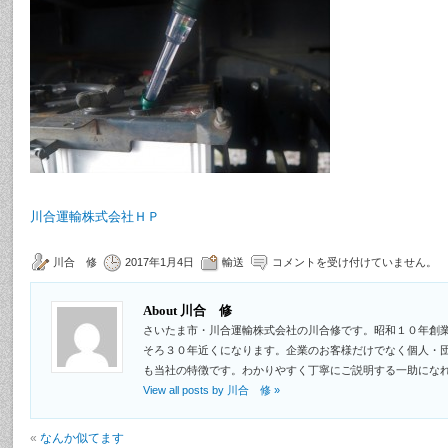
川合運輸株式会社ＨＰ
川合 修
2017年1月4日
輸送
コメントを受け付けていません。
About 川合 修
さいたま市・川合運輸株式会社の川合修です。昭和１０年創
そろ３０年近くになります。企業のお客様だけでなく個人・
も当社の特徴です。わかりやすく丁寧にご説明する一助にな
View all posts by 川合 修
»
«
なんか似てます