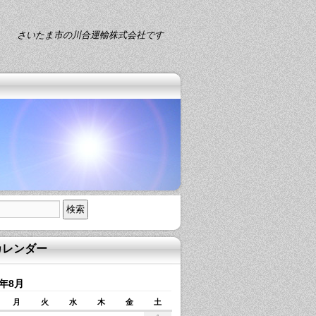
さいたま市の川合運輸株式会社です
カレンダー
6年8月
月
火
水
木
金
土