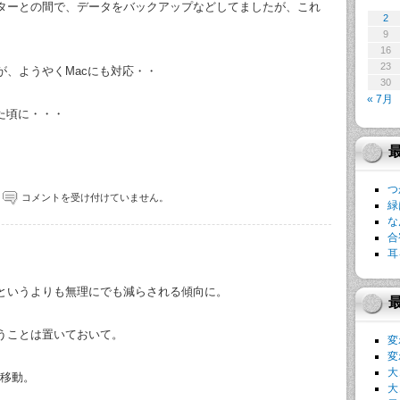
ターとの間で、データをバックアップなどしてましたが、これ
2
9
16
23
のが、ようやくMacにも対応・・
30
« 7月
た頃に・・・
つ
コメントを受け付けていません。
緑
な
合
耳
というよりも無理にでも減らされる傾向に。
うことは置いておいて。
変
変
大
ず移動。
大