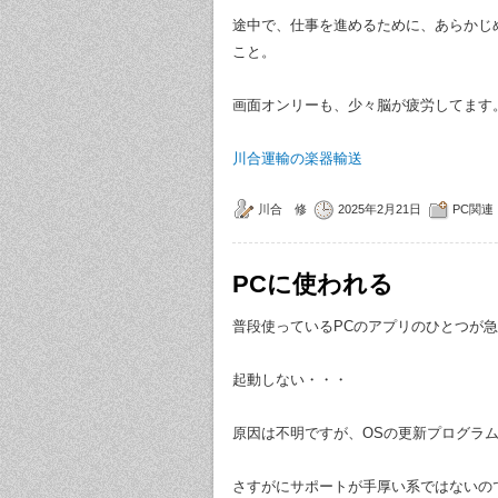
途中で、仕事を進めるために、あらかじ
こと。
画面オンリーも、少々脳が疲労してます
川合運輸の楽器輸送
川合 修
2025年2月21日
PC関連
PCに使われる
普段使っているPCのアプリのひとつが
起動しない・・・
原因は不明ですが、OSの更新プログラ
さすがにサポートが手厚い系ではないの