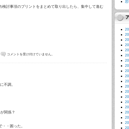
思
め検討事項のプリントをまとめて取り出したら、集中して進む
。
2
2
2
2
2
コメントを受け付けていません。
2
2
2
2
2
2
急に不調。
2
2
2
2
2
ムが関係？
2
2
2
で・・困った。
2