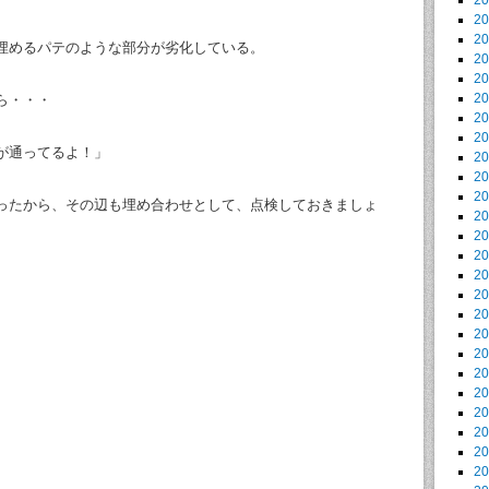
2
2
2
埋めるパテのような部分が劣化している。
2
2
2
ら・・・
2
2
が通ってるよ！」
2
2
2
ったから、その辺も埋め合わせとして、点検しておきましょ
2
2
2
2
2
2
2
2
2
2
2
2
2
2