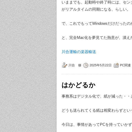
いままでも、起動時や終了時には、セン
がリアルタイムの同期になる、らしい。
で、これでもってWindowsだけだった
と、完全Mac化を夢見てた熱意が、潰え
川合運輸の楽器輸送
川合 修
2025年5月22日
PC関連
はかどるか
事務系はデジタル化で、紙が減った・・
どうも送られてくる紙は相変わらずとい
今日は、事情があってPCを持っていか