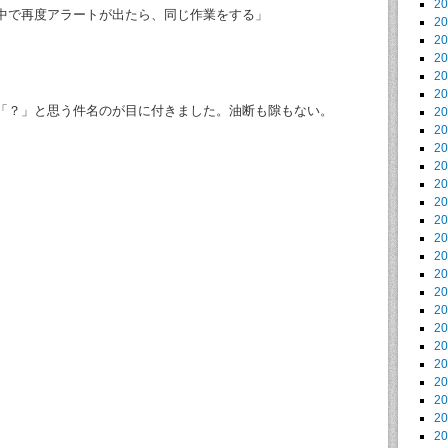
2
中で再度アラートが出たら、同じ作業をする」
2
2
2
2
2
「？」と思う件名のが目に付きました。油断も隙もない。
2
2
2
2
2
2
2
2
2
2
2
2
2
2
2
2
2
2
2