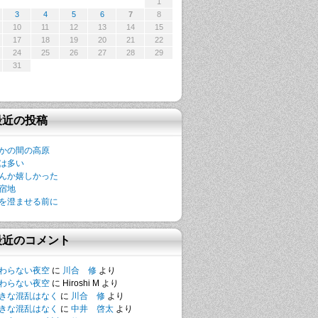
1
3
4
5
6
7
8
10
11
12
13
14
15
17
18
19
20
21
22
24
25
26
27
28
29
31
最近の投稿
かの間の高原
は多い
んか嬉しかった
宿地
を澄ませる前に
最近のコメント
わらない夜空
に
川合 修
より
わらない夜空
に
Hiroshi M
より
きな混乱はなく
に
川合 修
より
きな混乱はなく
に
中井 啓太
より