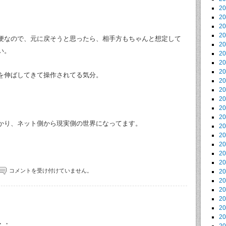
2
2
2
2
便なので、元に戻そうと思ったら、相手方もちゃんと想定して
2
い。
2
2
2
を伸ばしてきて操作されてる気分。
2
2
2
2
2
かり、ネット側から現実側の世界になってます。
2
2
2
2
2
コメントを受け付けていません。
2
2
2
2
2
2
・・