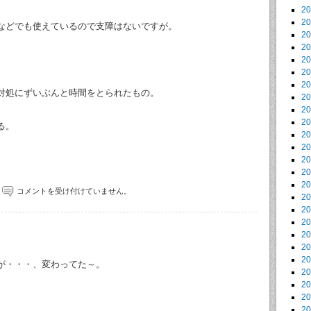
2
2
などでも使えているので支障はないですが。
2
2
2
2
2
対処にずいぶんと時間をとられたもの。
2
2
2
る。
2
2
2
2
2
コメントを受け付けていません。
2
2
2
2
2
2
ンが・・・、変わってた～。
2
2
2
2