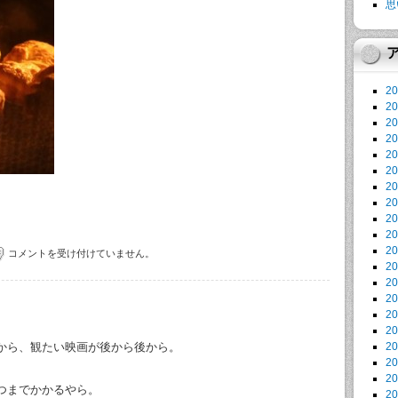
思
2
2
2
2
2
2
2
2
2
2
2
コメントを受け付けていません。
2
2
2
2
2
から、観たい映画が後から後から。
2
2
2
つまでかかるやら。
2