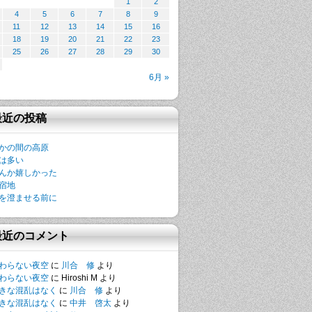
1
2
4
5
6
7
8
9
11
12
13
14
15
16
18
19
20
21
22
23
25
26
27
28
29
30
6月 »
最近の投稿
かの間の高原
は多い
んか嬉しかった
宿地
を澄ませる前に
最近のコメント
わらない夜空
に
川合 修
より
わらない夜空
に
Hiroshi M
より
きな混乱はなく
に
川合 修
より
きな混乱はなく
に
中井 啓太
より