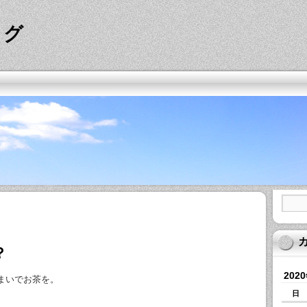
ログ
？
202
まいでお茶を。
日