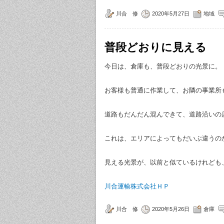
川合 修
2020年5月27日
地域
普段どおりに見える
今日は、倉庫も、普段どおりの光景に。
お客様も普通に作業して、お隣の事業所
道路もだんだん混んできて、道路沿いの
これは、エリアによってもだいぶ違うの
見える光景が、以前と似ているけれども
川合運輸株式会社ＨＰ
川合 修
2020年5月26日
倉庫