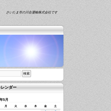
さいたま市の川合運輸株式会社です
カレンダー
0年5月
月
火
水
木
金
土