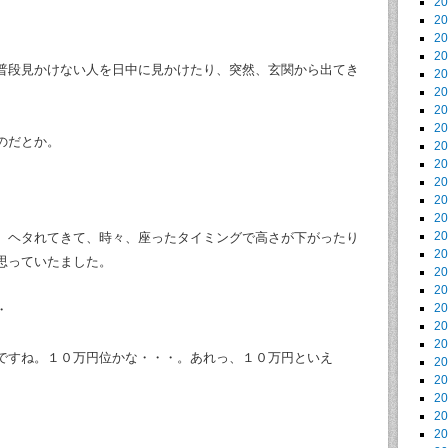
2
2
2
2
普段見かけない人を日中に見かけたり、突然、玄関から出てき
2
2
2
2
のだとか。
2
2
2
2
2
2
、ヘタれてきて、時々、座ったタイミングで高さが下がったり
2
思っていたました。
2
2
2
・
2
2
ですね。１０万円位かな・・・。あれっ、１０万円といえ
2
2
2
2
2