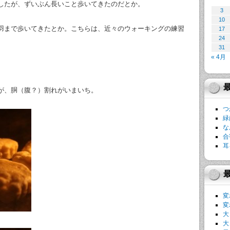
したが、ずいぶん長いこと歩いてきたのだとか。
3
10
羽まで歩いてきたとか。こちらは、近々のウォーキングの練習
17
24
31
« 4月
が、胴（腹？）割れがいまいち。
つ
緑
な
合
耳
変
変
大
大