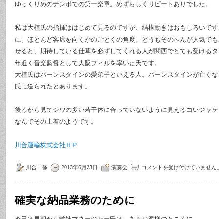
ゆっくりめのテンポでの第一楽章。めずらしくリピートありでした。
私は大植氏の指揮ははじめて見るのですが、結構動きはおもしろいです
に、ほとんど客席を向くかのごとくの角度。どうもそのへんが人気でも
せると、期待している仕草を必ずしてくれる人が関西でとても受けるタ
年近く音楽監督として大阪フィルを率いた氏です。
大植氏はバーンスタインの愛弟子といえる人。バーンスタインが亡くな
氏に送られたとあります。
後ろから見てシワの多い若干体に合っていないように見える白いジャケ
なんでその上着のようです。
川合運輸株式会社ＨＰ
川合 修
2013年6月23日
演奏会
コメントを受け付けていません
確実な納品業務のために
今日は早朝から弊社マネージャー氏は、あるお客様のところに。