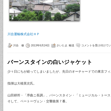
川合運輸株式会社ＨＰ
川合 修
2013年6月24日
さいたま
,
輸送
コメントを受け付けて
バーンスタインの白いジャケット
少々日にちが経ってしまいましたが、先日のオーチャードでの東京フィ
指揮は大植英次氏。
山田耕筰・「序曲ニ長調」、バーンスタイン・「ミュージカル・トース
そして、ベートーヴェン・交響曲第７番。