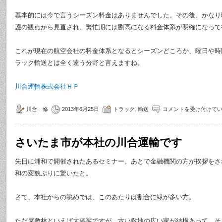
基本的には今で言うシーズン料金はありませんでした。その後、かなり
護の観点から見直され、繁忙期には割高になる料金体系が明確になって
これが現在の航空会社の料金体系となるとシーズンどころか、曜日や時
ラック輸送とは全く違う分野と言えますね。
川合運輸株式会社ＨＰ
川合 修
2013年6月25日
トラック
,
輸送
コメントを受け付けて
さいたま市が本社の川合運輸です
先日に浦和で開催されたあるセミナー。あとで金融機関の方が挨拶をさ
和の変貌ぶりに驚いたと。
さて、本社からの眺めでは、このあたりは割合に緑が多い方。
ただ屋敷林といえば大袈裟ですが、古い敷地の広い家が結構あって、そ