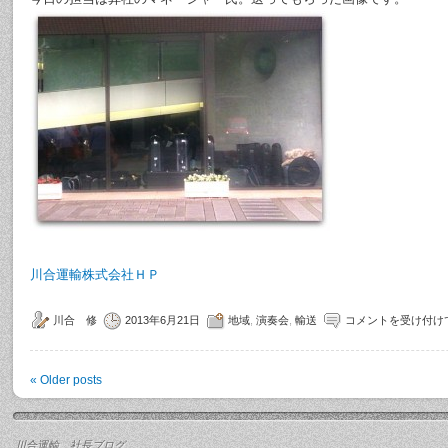
川合運輸株式会社ＨＰ
川合 修
2013年6月21日
地域
,
演奏会
,
輸送
コメントを受け付け
«
Older posts
川合運輸 社長ブログ