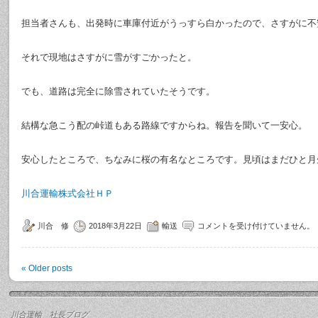
担当者さんも、出発時に車庫付近がうっすら白かったので、さすがに不
それで現地はさすがに雪がすごかったと。
でも、道路は完全に除雪されていたそうです。
結構な急こう配の峠道もある路線ですからね。報告を聞いて一安心。
安心したところで、ちなみに桜の有名なところです。見頃はまだひと月
川合運輸株式会社ＨＰ
川合 修
2018年3月22日
輸送
コメントを受け付けていません。
«
Older posts
川合運輸 社長ブログ