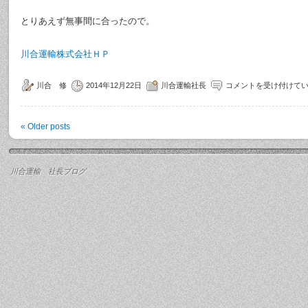
とりあえず無事間に合ったので。
川合運輸株式会社ＨＰ
川合 修
2014年12月22日
川合運輸社長
コメントを受け付けて
«
Older posts
川合運輸 社長ブログ