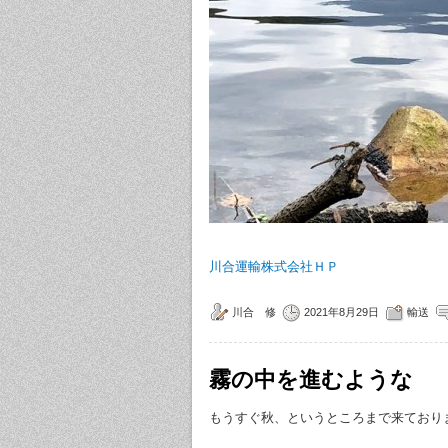
川合運輸株式会社ＨＰ
川合 修
2021年8月29日
輸送
霧の中を進むような
もうすぐ秋、というところまで来ており