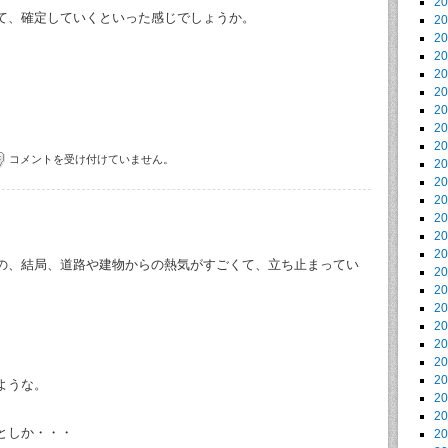
2
て、確定していくといった感じでしょうか。
2
2
2
2
2
2
2
2
コメントを受け付けていません。
2
2
2
2
2
2
の、結局、道路や建物からの熱気がすごくて、立ち止まってい
2
。
2
2
2
。
2
2
2
ような。
2
2
としか・・・
2