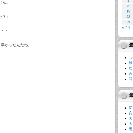
1
せん。
8
15
た？」
22
29
« 7月
・・・
。早かったんだね。
つ
緑
な
合
耳
変
変
大
大
思