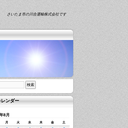
さいたま市の川合運輸株式会社です
カレンダー
1年8月
月
火
水
木
金
土