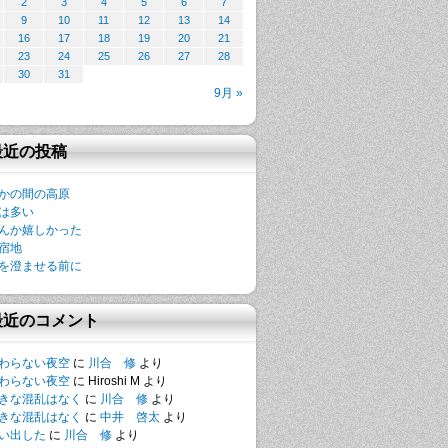
2
3
4
5
6
7
9
10
11
12
13
14
16
17
18
19
20
21
23
24
25
26
27
28
30
31
9月 »
最近の投稿
かの間の高原
は多い
んか嬉しかった
宿地
を澄ませる前に
最近のコメント
わらない夜空
に
川合 修
より
わらない夜空
に
Hiroshi M
より
きな混乱はなく
に
川合 修
より
きな混乱はなく
に
中井 啓太
より
い出した
に
川合 修
より