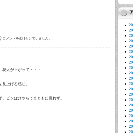
2
2
2
コメントを受け付けていません。
2
2
2
2
2
2
、花火が上がって・・・
2
2
を見上げる感じ。
2
2
2
ず、ピンぼけやらでまともに撮れず。
2
2
2
2
2
2
2