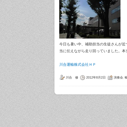
今日も暑い中、補助担当の生徒さんが近
当に伝えながら走り回っていました。本
川合運輸株式会社ＨＰ
川合 修
2012年8月2日
演奏会
,