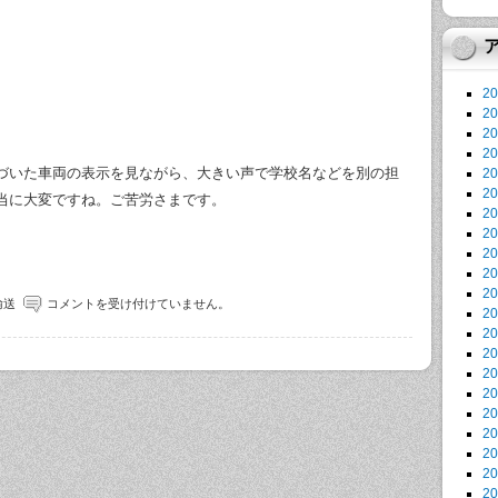
2
2
2
2
づいた車両の表示を見ながら、大きい声で学校名などを別の担
2
2
当に大変ですね。ご苦労さまです。
2
2
2
2
2
輸送
コメントを受け付けていません。
2
2
2
2
2
2
2
2
2
2