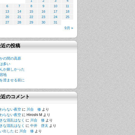
1
2
3
4
6
7
8
9
10
11
13
14
15
16
17
18
20
21
22
23
24
25
27
28
29
30
31
9月 »
最近の投稿
かの間の高原
は多い
んか嬉しかった
宿地
を澄ませる前に
最近のコメント
わらない夜空
に
川合 修
より
わらない夜空
に
Hiroshi M
より
きな混乱はなく
に
川合 修
より
きな混乱はなく
に
中井 啓太
より
い出した
に
川合 修
より