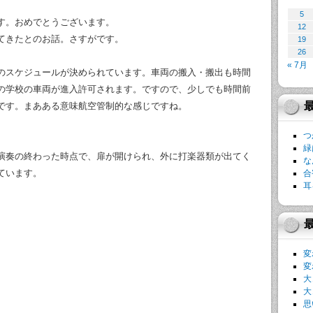
5
す。おめでとうございます。
12
てきたとのお話。さすがです。
19
26
« 7月
のスケジュールが決められています。車両の搬入・搬出も時間
の学校の車両が進入許可されます。ですので、少しでも時間前
です。まあある意味航空管制的な感じですね。
つ
緑
演奏の終わった時点で、扉が開けられ、外に打楽器類が出てく
な
ています。
合
耳
変
変
大
大
思