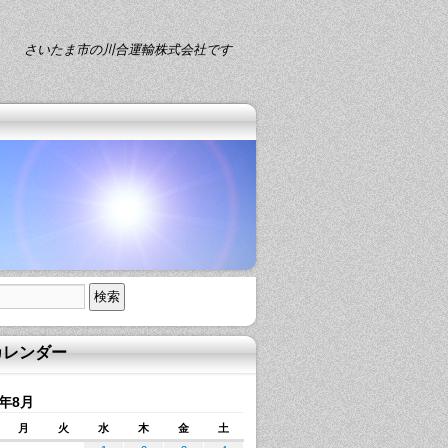
さいたま市の川合運輸株式会社です
カレンダー
2年8月
月
火
水
木
金
土