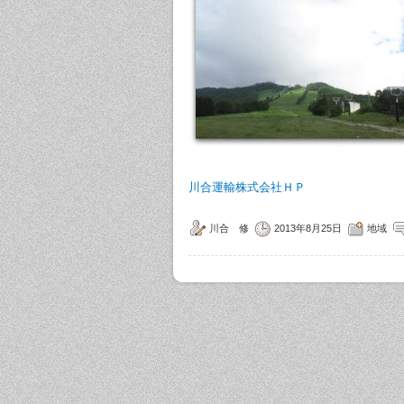
川合運輸株式会社ＨＰ
川合 修
2013年8月25日
地域