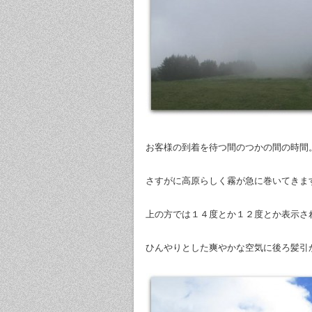
お客様の到着を待つ間のつかの間の時間
さすがに高原らしく霧が急に巻いてきま
上の方では１４度とか１２度とか表示さ
ひんやりとした爽やかな空気に後ろ髪引