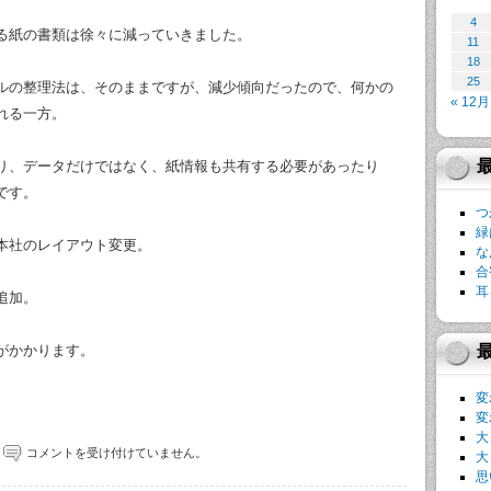
4
る紙の書類は徐々に減っていきました。
11
18
25
ルの整理法は、そのままですが、減少傾向だったので、何かの
« 12月
れる一方。
り、データだけではなく、紙情報も共有する必要があったり
です。
つ
緑
本社のレイアウト変更。
な
合
耳
追加。
がかかります。
変
変
大
コメントを受け付けていません。
大
思