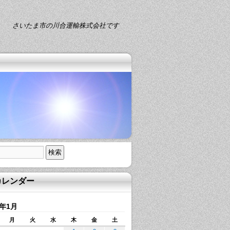
さいたま市の川合運輸株式会社です
カレンダー
5年1月
月
火
水
木
金
土