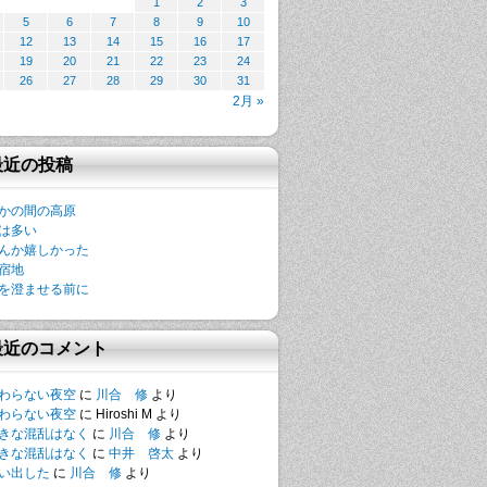
1
2
3
5
6
7
8
9
10
12
13
14
15
16
17
19
20
21
22
23
24
26
27
28
29
30
31
2月 »
最近の投稿
かの間の高原
は多い
んか嬉しかった
宿地
を澄ませる前に
最近のコメント
わらない夜空
に
川合 修
より
わらない夜空
に
Hiroshi M
より
きな混乱はなく
に
川合 修
より
きな混乱はなく
に
中井 啓太
より
い出した
に
川合 修
より