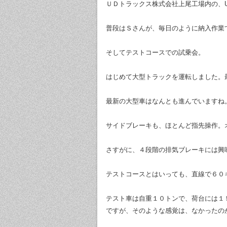
ＵＤトラックス株式会社上尾工場内の、UD Ex
普段はＳさんが、毎日のように納入作業
そしてテストコースでの試乗会。
はじめて大型トラックを運転しました。
最新の大型車はなんとも進んでいますね
サイドブレーキも、ほとんど指先操作。
さすがに、４段階の排気ブレーキには興
テストコースとはいっても、直線で６０
テスト車は自重１０トンで、荷台には１
ですが、そのような感覚は、なかったの