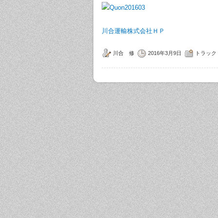
川合運輸株式会社ＨＰ
川合 修
2016年3月9日
トラック