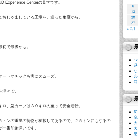
perience Centerの見学です。
6
13
でおじゃましている工場を、違った角度から。
20
27
« 2月
最初で最後かも。
つ
。
緑
な
オートマチックも実にスムーズ。
合
耳
味津々で。
キロ、急カーブは３０キロの至って安全運転。
変
変
５トンの重量の荷物が積載してあるので、２５トンにもなるの
大
が一番印象深いです。
大
思