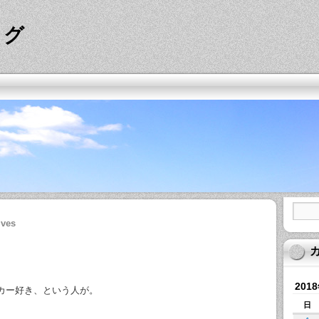
ログ
ives
201
カー好き、という人が。
日