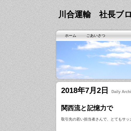
川合運輸 社長ブ
ホーム
ごあいさつ
2018年7月2日
Daily Arch
関西流と記憶力で
取引先の若い担当者さんで、とてもサッ