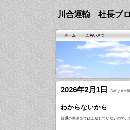
川合運輸 社長ブ
ホーム
ごあいさつ
2026年2月1日
Daily Arch
わからないから
普通の映画館では上映していないので、