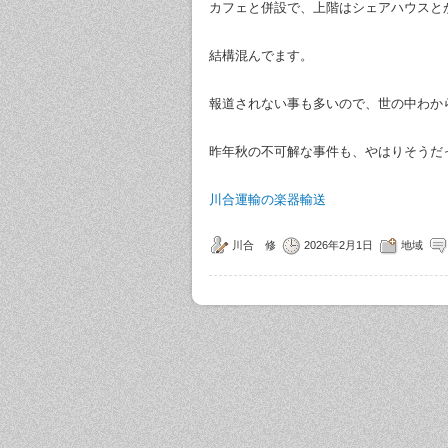
カフェと併設で、上階はシェアハウスと
結構混んでます。
報道されない事も多いので、世の中わか
昨年秋の不可解な事件も、やはりそうだ
川合運輸の楽器輸送
川合 修
2026年2月1日
地域