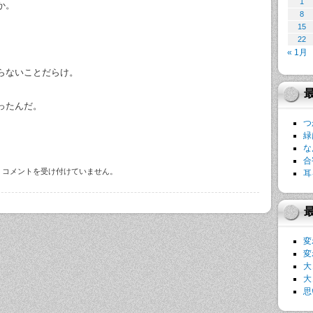
1
か。
8
15
22
« 1月
らないことだらけ。
ったんだ。
つ
緑
な
合
コメントを受け付けていません。
耳
変
変
大
大
思