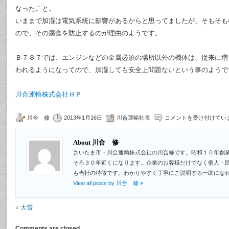
なったこと。
いままで加湿は電気系統に影響があるからと思ってましたが、そもそも
ので、その腐食を防止するのが理由のようです。
Ｂ７８７では、エンジンなどの金属必須の場所以外の機体は、従来に増
われるようになってので、加湿しても安全上問題ないという事のようで
川合運輸株式会社ＨＰ
川合 修
2013年1月16日
川合運輸社長
コメントを受け付けてい
About 川合 修
さいたま市・川合運輸株式会社の川合修です。昭和１０年創
そろ３０年近くになります。企業のお客様だけでなく個人・
も当社の特徴です。わかりやすく丁寧にご説明する一助にな
View all posts by 川合 修
»
«
大雪
Comments are closed.