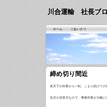
川合運輸 社長ブ
ホーム
ごあいさつ
締め切り間近
炎天下の作業から一転、こもり続けての
先月が決算月なので、事務作業が大幅に