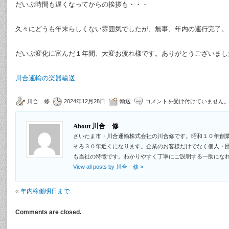
だいぶ時間も遅くなってからの挨拶も・・・
久々にどうも年末らしくない雰囲気でしたが、無事、年内の運行完了。
だいぶ変化に富んだ１年間、大変お疲れ様です。ありがとうございまし
川合運輸の楽器輸送
川合 修
2024年12月28日
輸送
コメントを受け付けていません
About 川合 修
さいたま市・川合運輸株式会社の川合修です。昭和１０年創
そろ３０年近くになります。企業のお客様だけでなく個人・
も当社の特徴です。わかりやすく丁寧にご説明する一助にな
View all posts by 川合 修
»
«
年内稼働明日まで
Comments are closed.