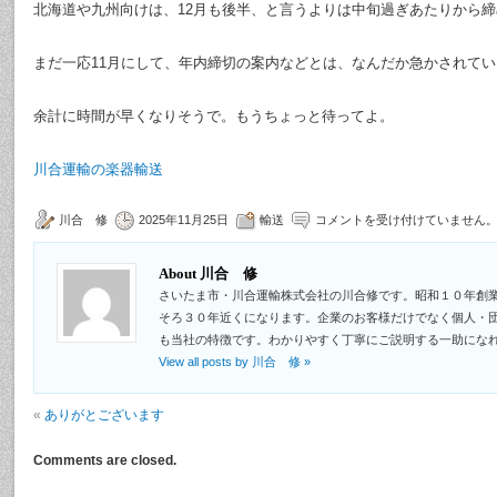
北海道や九州向けは、12月も後半、と言うよりは中旬過ぎあたりから
まだ一応11月にして、年内締切の案内などとは、なんだか急かされて
余計に時間が早くなりそうで。もうちょっと待ってよ。
川合運輸の楽器輸送
川合 修
2025年11月25日
輸送
コメントを受け付けていません
About 川合 修
さいたま市・川合運輸株式会社の川合修です。昭和１０年創
そろ３０年近くになります。企業のお客様だけでなく個人・
も当社の特徴です。わかりやすく丁寧にご説明する一助にな
View all posts by 川合 修
»
«
ありがとございます
Comments are closed.