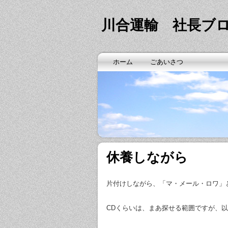
川合運輸 社長ブ
ホーム
ごあいさつ
休養しながら
片付けしながら、「マ・メール・ロワ」
CDくらいは、まあ探せる範囲ですが、