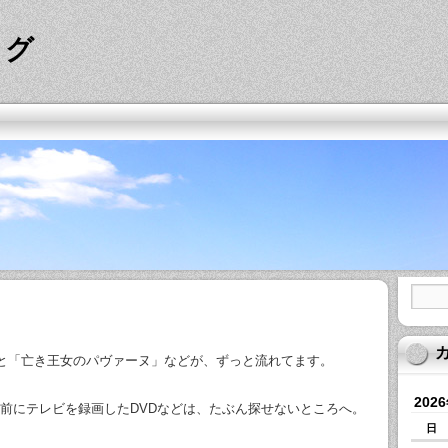
ログ
と「亡き王女のパヴァーヌ」などが、ずっと流れてます。
202
以前にテレビを録画したDVDなどは、たぶん探せないところへ。
日