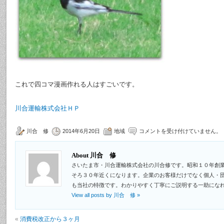
これで四コマ漫画作れる人はすごいです。
川合運輸株式会社ＨＰ
川合 修
2014年6月20日
地域
コメントを受け付けていません。
About 川合 修
さいたま市・川合運輸株式会社の川合修です。昭和１０年創
そろ３０年近くになります。企業のお客様だけでなく個人・
も当社の特徴です。わかりやすく丁寧にご説明する一助にな
View all posts by 川合 修
»
«
消費税改正から３ヶ月