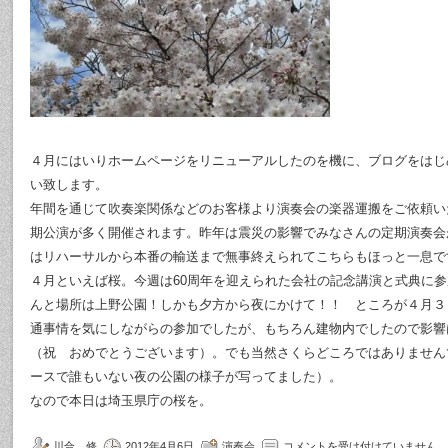
４月にはいりホームページをリニューアルしたのを機に、ブログをはじ
い致します。
年間を通じて吹奏楽関係などのお客様より演奏会の楽器運搬をご依頼い
期公演が多く開催されます。昨年は震災の影響でみなさんの定期演奏会
はリハーサルから本番の輸送まで無事終えられてこちらもほっと一息で
４月といえば桜。今週は60周年を迎えられた会社の記念講演と式典に
んと場所は上野公園！しかも夕方から夜にかけて！！ ところが４月３
通事情を気にしながらの参加でしたが、もちろん建物内でしたので影響
（祝 おめでとうございます）。でも当然さくらどころではありません
ースで誰もいない夜の公園の様子が写ってました）。
なので本日は埼玉県庁の桜を。
川合 修
2012年4月6日
演奏会
コメントを受け付けていません。