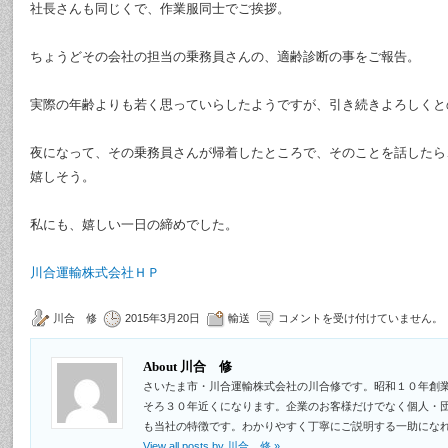
社長さんも同じくで、作業服同士でご挨拶。
ちょうどその会社の担当の乗務員さんの、適齢診断の事をご報告。
実際の年齢よりも若く思っていらしたようですが、引き続きよろしくと
夜になって、その乗務員さんが帰着したところで、そのことを話したら
嬉しそう。
私にも、嬉しい一日の締めでした。
川合運輸株式会社ＨＰ
川合 修
2015年3月20日
輸送
コメントを受け付けていません。
About 川合 修
さいたま市・川合運輸株式会社の川合修です。昭和１０年創
そろ３０年近くになります。企業のお客様だけでなく個人・
も当社の特徴です。わかりやすく丁寧にご説明する一助にな
View all posts by 川合 修
»