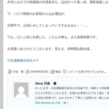
夕方にかけての首都高の渋滞表示も、ほぼすべて真っ赤。環状道路しか
で、バスで帰路のお客様からはお電話が。
渋滞中で、お待たせしてしまっていてすみません・・・。
でも、だいぶ先に出発した、こちらの車も、まだ未着状態です。
お気遣いありがとうございます。皆さま、長時間お疲れ様。
川合運輸株式会社ＨＰ
川合 修
2016年8月18日
輸送
コメントを受け付けていません。
About 川合 修
さいたま市・川合運輸株式会社の川合修です。昭和１０年創
そろ３０年近くになります。企業のお客様だけでなく個人・
も当社の特徴です。わかりやすく丁寧にご説明する一助にな
View all posts by 川合 修
»