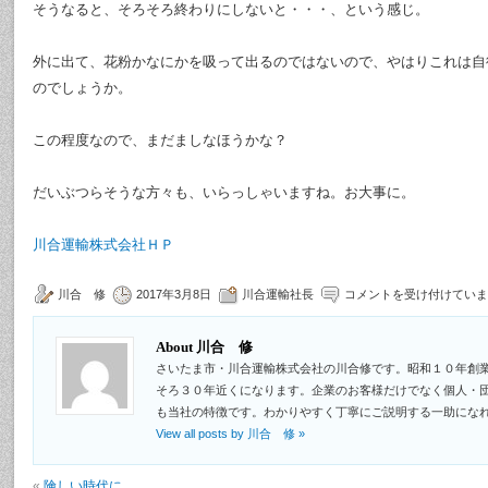
そうなると、そろそろ終わりにしないと・・・、という感じ。
外に出て、花粉かなにかを吸って出るのではないので、やはりこれは自
のでしょうか。
この程度なので、まだましなほうかな？
だいぶつらそうな方々も、いらっしゃいますね。お大事に。
川合運輸株式会社ＨＰ
川合 修
2017年3月8日
川合運輸社長
コメントを受け付けていま
About 川合 修
さいたま市・川合運輸株式会社の川合修です。昭和１０年創
そろ３０年近くになります。企業のお客様だけでなく個人・
も当社の特徴です。わかりやすく丁寧にご説明する一助にな
View all posts by 川合 修
»
«
険しい時代に