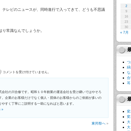
2
、テレビのニュースが、同時進行で入ってきて、どうも不思議
9
16
23
30
はり常識なんでしょうか。
« 7月
つ
緑
コメントを受け付けていません。
な
合
耳
式会社の川合修です。昭和１０年創業の運送会社を受け継いではやそろ
す。企業のお客様だけでなく個人・団体のお客様からのご依頼が多いの
りやすく丁寧にご説明する一助になればと思います。
修
»
変
変
大
東邦祭へ
»
大