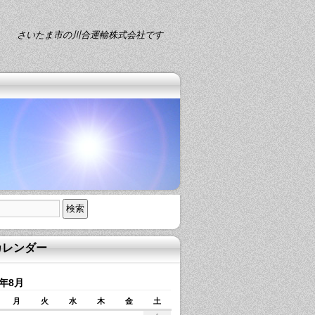
さいたま市の川合運輸株式会社です
カレンダー
6年8月
月
火
水
木
金
土