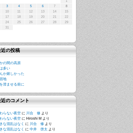
1
3
4
5
6
7
8
10
11
12
13
14
15
17
18
19
20
21
22
24
25
26
27
28
29
31
最近の投稿
かの間の高原
は多い
んか嬉しかった
宿地
を澄ませる前に
最近のコメント
わらない夜空
に
川合 修
より
わらない夜空
に
Hiroshi M
より
きな混乱はなく
に
川合 修
より
きな混乱はなく
に
中井 啓太
より