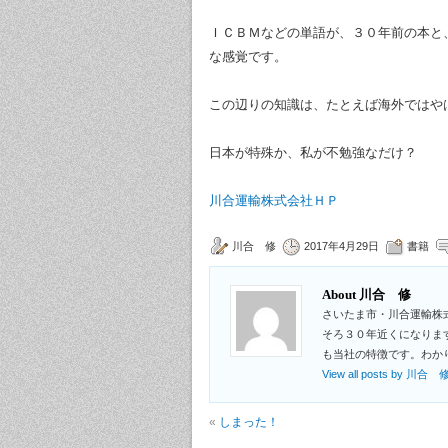
ＩＣＢＭなどの単語が、３０年前の本と
な感覚です。
この辺りの知識は、たとえば海外ではや
日本が特殊か、私が不勉強なだけ？
川合運輸株式会社ＨＰ
川合 修
2017年4月29日
書籍
About 川合 修
さいたま市・川合運輸株
そろ３０年近くになりま
も当社の特徴です。わか
View all posts by 川合 
«
しまった！