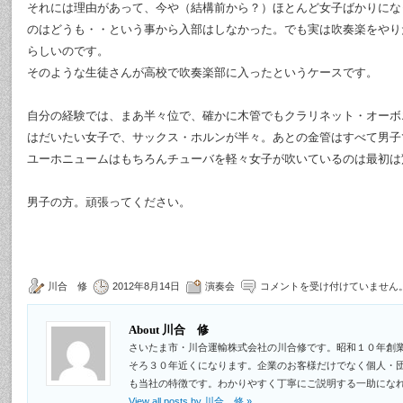
それには理由があって、今や（結構前から？）ほとんど女子ばかりにな
のはどうも・・という事から入部はしなかった。でも実は吹奏楽をやり
らしいのです。
そのような生徒さんが高校で吹奏楽部に入ったというケースです。
自分の経験では、まあ半々位で、確かに木管でもクラリネット・オーボ
はだいたい女子で、サックス・ホルンが半々。あとの金管はすべて男子
ユーホニュームはもちろんチューバを軽々女子が吹いているのは最初は
男子の方。頑張ってください。
川合 修
2012年8月14日
演奏会
コメントを受け付けていません
About 川合 修
さいたま市・川合運輸株式会社の川合修です。昭和１０年創
そろ３０年近くになります。企業のお客様だけでなく個人・
も当社の特徴です。わかりやすく丁寧にご説明する一助にな
View all posts by 川合 修
»