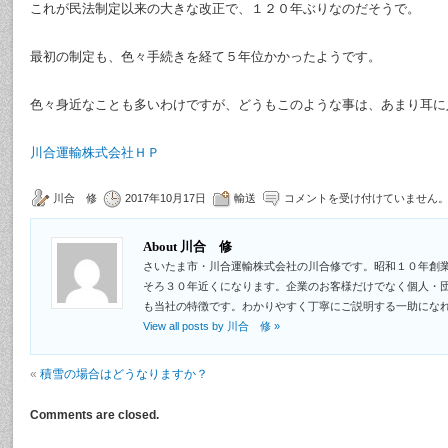
これが民法制定以来の大きな改正で、１２０年ぶりなのだそうで。
最初の制定も、色々手続きを経て５年位かかったようです。
色々身近なことも多いわけですが、どうもこのような事は、あまり耳に
川合運輸株式会社ＨＰ
川合 修
2017年10月17日
輸送
コメントを受け付けていません
About 川合 修
さいたま市・川合運輸株式会社の川合修です。昭和１０年創
そろ３０年近くになります。企業のお客様だけでなく個人・
も当社の特徴です。わかりやすく丁寧にご説明する一助にな
View all posts by 川合 修
»
«
積雪の場合はどうなりますか？
Comments are closed.