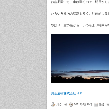
お盆期間中も、車は動くので、明日から
いろいろ社内の課題も多く、計画的に改
やはり、空の色から、いつもより時間が
川合運輸株式会社ＨＰ
川合 修
2021年8月10日
輸送