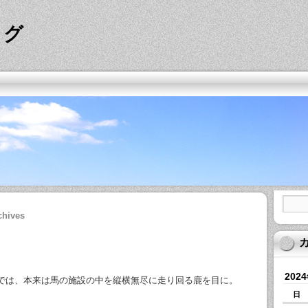
ログ
chives
202
では、本来は馬の施設の中を縦横無尽に走り回る鹿を目に。
日