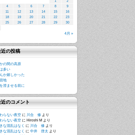
1
2
4
5
6
7
8
9
11
12
13
14
15
16
18
19
20
21
22
23
25
26
27
28
29
30
4月 »
最近の投稿
かの間の高原
は多い
んか嬉しかった
宿地
を澄ませる前に
最近のコメント
わらない夜空
に
川合 修
より
わらない夜空
に
Hiroshi M
より
きな混乱はなく
に
川合 修
より
きな混乱はなく
に
中井 啓太
より