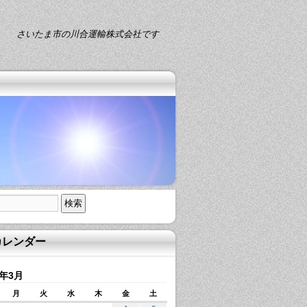
さいたま市の川合運輸株式会社です
カレンダー
4年3月
月
火
水
木
金
土