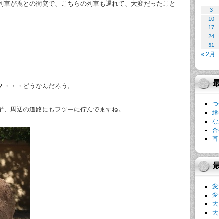
列車が鹿との衝突で、こちらの列車も遅れて、大変だったこと
3
10
17
24
31
« 2月
？・・・どうなんだろう。
つ
ず、周辺の道路にもフツーに佇んでますね。
緑
な
合
耳
変
変
大
大