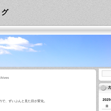
ログ
chives
202
ので、ずいぶんと見た目が変化。
日