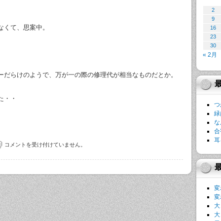
2
9
なくて、思案中。
16
23
30
« 2月
ーだらけのようで、万が一の際の修理代が相当なものだとか。
た・・
つ
緑
な
合
耳
コメントを受け付けていません。
変
変
大
大