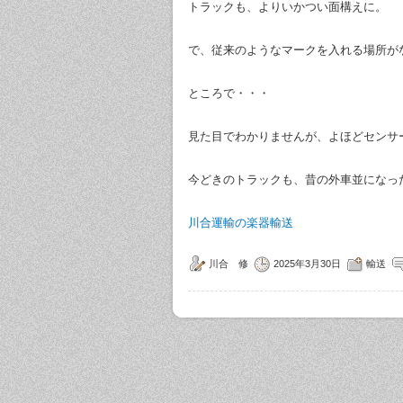
トラックも、よりいかつい面構えに。
で、従来のようなマークを入れる場所が
ところで・・・
見た目でわかりませんが、よほどセンサ
今どきのトラックも、昔の外車並になっ
川合運輸の楽器輸送
川合 修
2025年3月30日
輸送