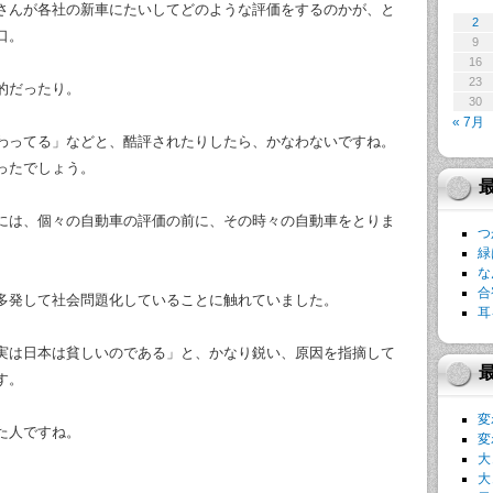
さんが各社の新車にたいしてどのような評価をするのかが、と
2
口。
9
16
23
的だったり。
30
« 7月
わってる」などと、酷評されたりしたら、かなわないですね。
ったでしょう。
には、個々の自動車の評価の前に、その時々の自動車をとりま
つ
緑
な
合
多発して社会問題化していることに触れていました。
耳
実は日本は貧しいのである」と、かなり鋭い、原因を指摘して
す。
変
た人ですね。
変
大
大