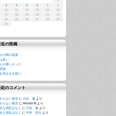
1
3
4
5
6
7
8
10
11
12
13
14
15
17
18
19
20
21
22
24
25
26
27
28
29
31
最近の投稿
かの間の高原
は多い
んか嬉しかった
宿地
を澄ませる前に
最近のコメント
わらない夜空
に
川合 修
より
わらない夜空
に
Hiroshi M
より
きな混乱はなく
に
川合 修
より
きな混乱はなく
に
中井 啓太
より