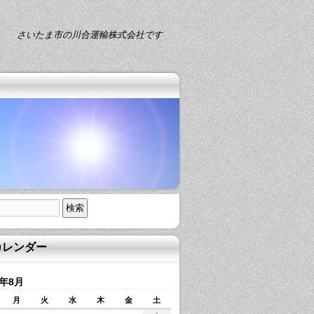
さいたま市の川合運輸株式会社です
カレンダー
6年8月
月
火
水
木
金
土