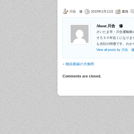
川合 修
2015年2月11日
書籍
About 川合 修
さいたま市・川合運輸株
そろ３０年近くになりま
も当社の特徴です。わか
View all posts by 川合 
«
独自路線の大御所
Comments are closed.