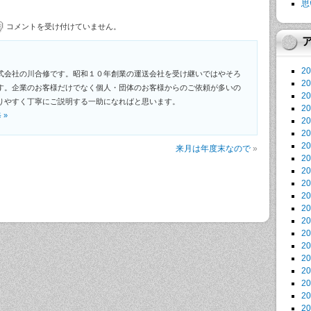
思
コメントを受け付けていません。
2
式会社の川合修です。昭和１０年創業の運送会社を受け継いではやそろ
2
す。企業のお客様だけでなく個人・団体のお客様からのご依頼が多いの
2
りやすく丁寧にご説明する一助になればと思います。
2
修
»
2
2
2
来月は年度末なので
»
2
2
2
2
2
2
2
2
2
2
2
2
2