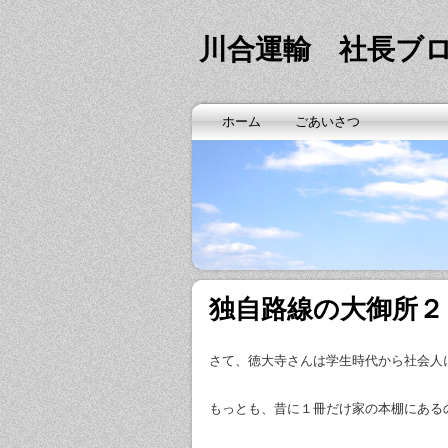
川合運輸 社長ブ
ホーム
ごあいさつ
独自路線の大御所２
さて、徳大寺さんは学生時代から社会人
もっとも、昔に１冊だけ家の本棚にある