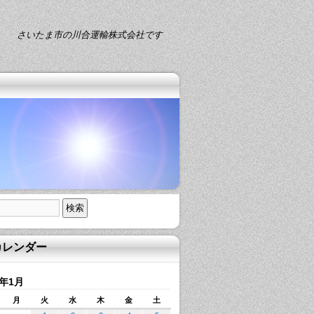
さいたま市の川合運輸株式会社です
カレンダー
3年1月
月
火
水
木
金
土