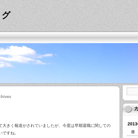
ログ
chives
201
て大きく報道がされていましたが、今度は早期退職に関しての
日
いですね。