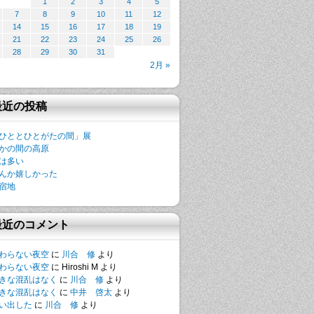
1
2
3
4
5
7
8
9
10
11
12
14
15
16
17
18
19
21
22
23
24
25
26
28
29
30
31
2月 »
最近の投稿
ひととひとがたの間」展
かの間の高原
は多い
んか嬉しかった
宿地
最近のコメント
わらない夜空
に
川合 修
より
わらない夜空
に
Hiroshi M
より
きな混乱はなく
に
川合 修
より
きな混乱はなく
に
中井 啓太
より
い出した
に
川合 修
より