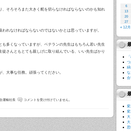
6
り、そろそろまた大きく舵を切らなければならないのかも知れ
13
20
27
« 12月
扱われなければならないのではないかとは思っていますが。
とも多くなっていますが、ベテランの先生はもちろん若い先生
生徒さんともとても親しげに取り組んでいる、いい先生ばかり
「
つ
緑
が、大事な任務。頑張ってください。
な
合
合運輸社長
コメントを受け付けていません。
変
変
大
大
思