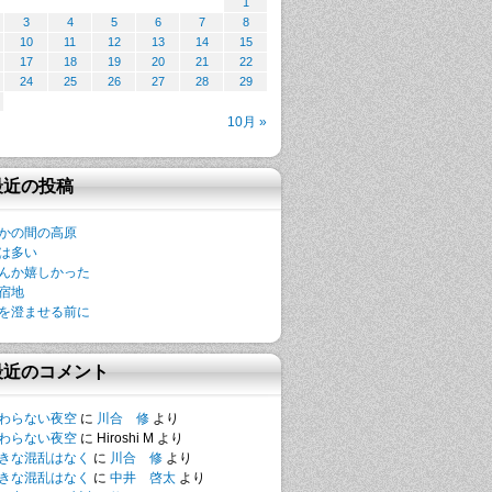
1
3
4
5
6
7
8
10
11
12
13
14
15
17
18
19
20
21
22
24
25
26
27
28
29
10月 »
最近の投稿
かの間の高原
は多い
んか嬉しかった
宿地
を澄ませる前に
最近のコメント
わらない夜空
に
川合 修
より
わらない夜空
に
Hiroshi M
より
きな混乱はなく
に
川合 修
より
きな混乱はなく
に
中井 啓太
より