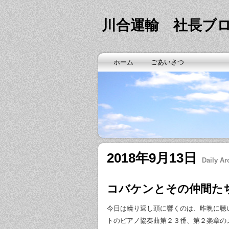
川合運輸 社長ブ
ホーム
ごあいさつ
2018年9月13日
Daily Ar
コバケンとその仲間た
今日は繰り返し頭に響くのは、昨晩に聴
トのピアノ協奏曲第２３番、第２楽章の