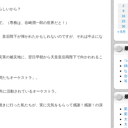
2
らしいから？
9
16
23
で。（専務は、谷崎潤一郎の世界だと！）
30
« 8月
、皇后陛下が弾かれたかもしれないのですが、それは中止にな
災害の被災地に、翌日早朝から天皇皇后両陛下で向かわれるこ
つ
緑
な
合
間たちオーケストラ」。
耳
も共に活動されているオーケストラ。
聴きに行った私たちが、実に元気をもらって感謝！感謝！の演
変
変
大
大