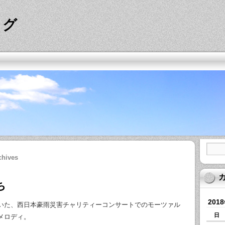
ログ
chives
ち
201
いた、西日本豪雨災害チャリティーコンサートでのモーツァル
日
メロディ。