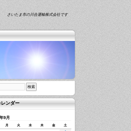
さいたま市の川合運輸株式会社です
カレンダー
8年9月
月
火
水
木
金
土