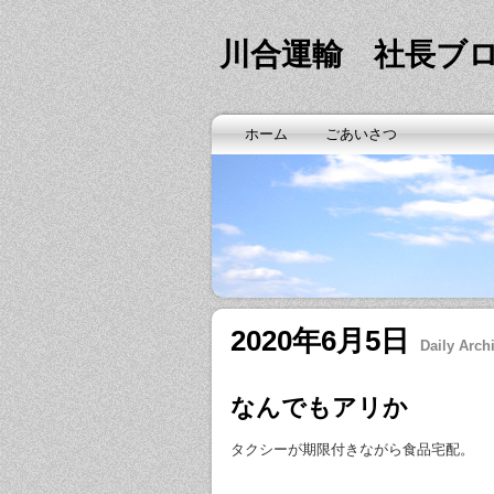
川合運輸 社長ブ
ホーム
ごあいさつ
2020年6月5日
Daily Arch
なんでもアリか
タクシーが期限付きながら食品宅配。