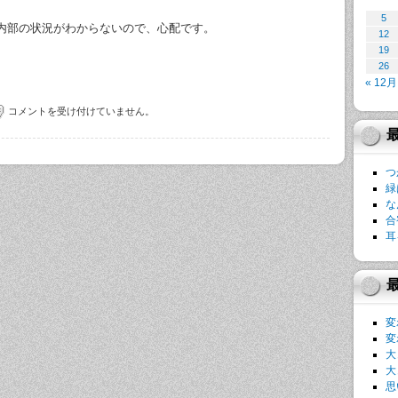
5
内部の状況がわからないので、心配です。
12
19
26
« 12月
コメントを受け付けていません。
つ
緑
な
合
耳
変
変
大
大
思