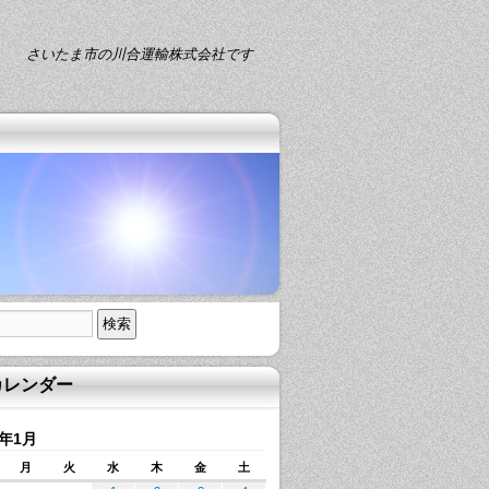
さいたま市の川合運輸株式会社です
カレンダー
5年1月
月
火
水
木
金
土