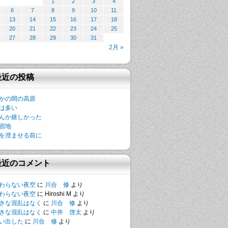
1
2
3
4
6
7
8
9
10
11
13
14
15
16
17
18
20
21
22
23
24
25
27
28
29
30
31
2月 »
最近の投稿
かの間の高原
は多い
んか嬉しかった
宿地
を澄ませる前に
最近のコメント
わらない夜空
に
川合 修
より
わらない夜空
に
Hiroshi M
より
きな混乱はなく
に
川合 修
より
きな混乱はなく
に
中井 啓太
より
い出した
に
川合 修
より