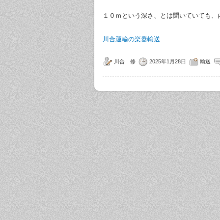
１０ｍという深さ、とは聞いていても、
川合運輸の楽器輸送
川合 修
2025年1月28日
輸送