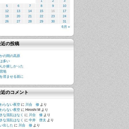
1
2
3
5
6
7
8
9
10
12
13
14
15
16
17
19
20
21
22
23
24
26
27
28
29
30
31
6月 »
最近の投稿
かの間の高原
は多い
んか嬉しかった
宿地
を澄ませる前に
最近のコメント
わらない夜空
に
川合 修
より
わらない夜空
に
Hiroshi M
より
きな混乱はなく
に
川合 修
より
きな混乱はなく
に
中井 啓太
より
い出した
に
川合 修
より