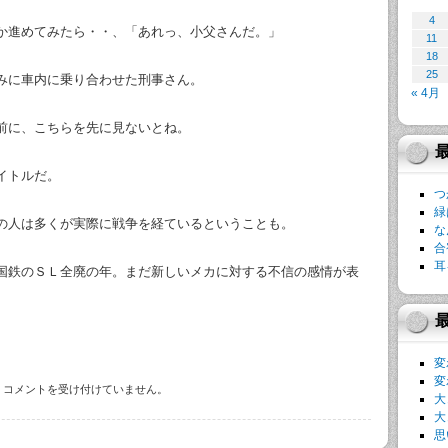
4
か進めてみたら・・、「あれっ、小父さんだ。」
11
18
25
みに車内に乗り合わせた刑事さん。
« 4月
前に、こちらを先に見ないとね。
イトルだ。
つ
緑
の人は多くが実際に戦争を経ているということも。
な
合
耳
国鉄のＳＬ全廃の年。まだ新しいメカに対する不信の感情が表
変
変
コメントを受け付けていません。
大
大
思