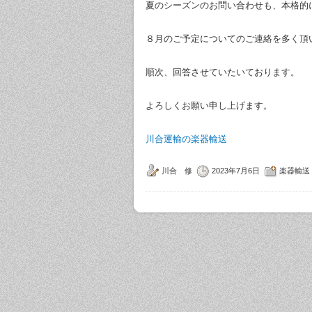
夏のシーズンのお問い合わせも、本格的
８月のご予定についてのご連絡を多く頂
順次、回答させていたいております。
よろしくお願い申し上げます。
川合運輸の楽器輸送
川合 修
2023年7月6日
楽器輸送